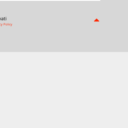
vati
cy Policy