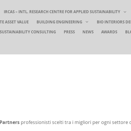
IRCAS – INTL. RESEARCH CENTRE FOR APPLIED SUSTAINABILITY
TE ASSET VALUE
BUILDING ENGINEERING
BIO INTERIORS D
 SUSTAINABILITY CONSULTING
PRESS
NEWS
AWARDS
BL
Partners
professionisti scelti tra i migliori per ogni settor