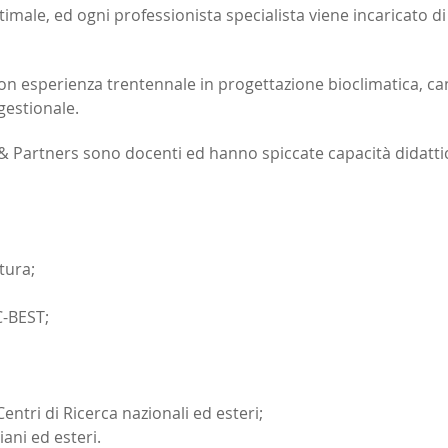
ttimale, ed ogni professionista specialista viene incaricato di
con esperienza trentennale in progettazione bioclimatica, cant
gestionale.
& Partners sono docenti ed hanno spiccate capacità didatt
tura;
C-BEST;
Centri di Ricerca nazionali ed esteri;
iani ed esteri.